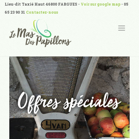
Lieu-dit Taxié Haut 46800 FARGUES -
Voir sur google map
- 05
65 23 90 31
Contactez-nous
T
O
G
G
L
E
N
A
V
I
G
A
T
I
O
N