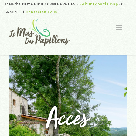
Lieu-dit Taxié Haut 46800 FARGUES -
Voir sur google map
- 05
65 23 90 31
Contactez-nous
T
O
G
G
L
E
N
A
V
I
G
A
T
I
O
N