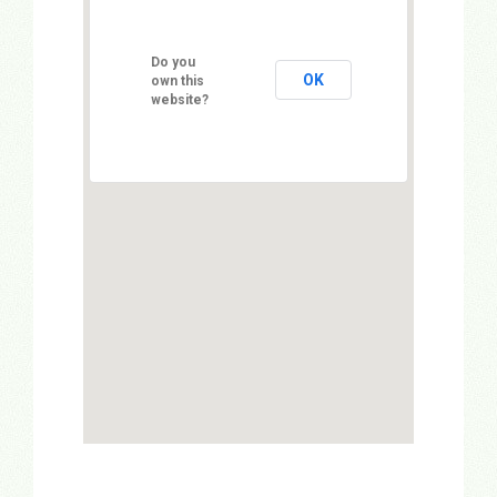
Do you
OK
own this
website?