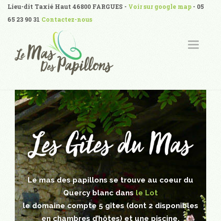
Lieu-dit Taxié Haut 46800 FARGUES -
Voir sur google map
- 05
65 23 90 31
Contactez-nous
T
O
G
G
L
E
N
A
V
I
G
A
T
I
O
N
Le mas des papillons se trouve au coeur du
Quercy blanc dans
le Lot
le domaine compte 5 gîtes (dont 2 disponibles
en chambres d’hôtes) et une piscine.